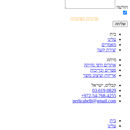
הודעה
אני מאשר/ת את השימוש בפרטים שמסרתי לצורך יצירת קשר ושליחת
דיוורים בהתאם ל
מדיניות הפרטיות
.
שליחה
בית
עלינו
מאמרים
יצירת קשר
מיתוג
אתרים ודפי נחיתה
ספרים וכריכות
אריזות ועיצוב מוצר
קבליס, ישראל
03-619-0829
972-54-768-4255+
perlicabelli@gmail.com
בית
עלינו