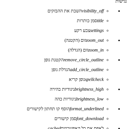
נגישות
visibility_off
השבת את ההבזקים
title
סמן כותרות
settings
צבע רקע
zoom_out
זום (הקטנה)
zoom_in
זום (הגדלה)
remove_circle_outline
הקטנת גופן
add_circle_outline
הגדלת גופן
spellcheck
גופן קריא
brightness_high
ניגודיות בהירה
brightness_low
ניגודיות כהה
format_underlined
הוסף קו תחתון לקישורים
font_download
סמן קישורים
לאפס את כל האפשרויות
cached