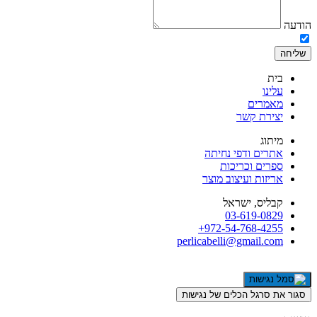
הודעה
אני מאשר/ת את השימוש בפרטים שמסרתי לצורך יצירת קשר ושליחת דיו
שליחה
בית
עלינו
מאמרים
יצירת קשר
מיתוג
אתרים ודפי נחיתה
ספרים וכריכות
אריזות ועיצוב מוצר
קבליס, ישראל
03-619-0829
972-54-768-4255+
perlicabelli@gmail.com
סגור את סרגל הכלים של נגישות