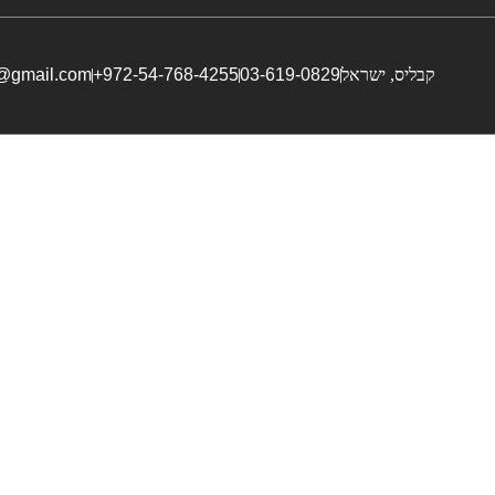
קבליס, ישראל
03-619-0829
972-54-768-4255+
i@gmail.com