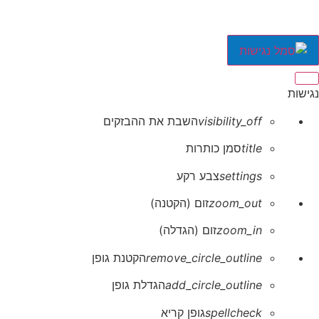
סגור את סרגל הכלים של נגישות
נגישות
visibility_off
השבת את ההבזקים
title
סמן כותרות
settings
צבע רקע
zoom_out
זום (הקטנה)
zoom_in
זום (הגדלה)
remove_circle_outline
הקטנת גופן
add_circle_outline
הגדלת גופן
spellcheck
גופן קריא