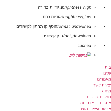
brightness_high
ניגודיות בהירה
brightness_low
ניגודיות כהה
format_underlined
הוסף קו תחתון לקישורים
font_download
סמן קישורים
לאפס את כל האפשרויות
cached
בית
עלינו
מאמרים
יצירת קשר
מיתוג
ספרים וכריכות
אתרים ודפי נחיתה
אריזות ועיצוב מוצר