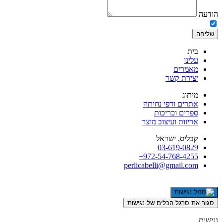
הודעה
אני מאשר/ת את השימוש בפרטים שמסרתי לצורך יצירת קשר ושליחת דיו
שליחה
בית
עלינו
מאמרים
יצירת קשר
מיתוג
אתרים ודפי נחיתה
ספרים וכריכות
אריזות ועיצוב מוצר
קבליס, ישראל
03-619-0829
972-54-768-4255+
perlicabelli@gmail.com
סגור את סרגל הכלים של נגישות
נגישות