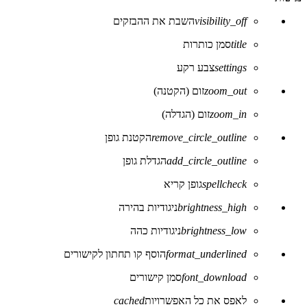
visibility_off
השבת את ההבזקים
title
סמן כותרות
settings
צבע רקע
zoom_out
זום (הקטנה)
zoom_in
זום (הגדלה)
remove_circle_outline
הקטנת גופן
add_circle_outline
הגדלת גופן
spellcheck
גופן קריא
brightness_high
ניגודיות בהירה
brightness_low
ניגודיות כהה
format_underlined
הוסף קו תחתון לקישורים
font_download
סמן קישורים
לאפס את כל האפשרויות
cached