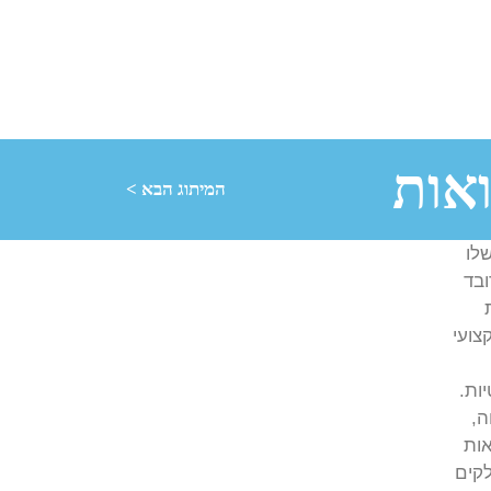
ואות
המיתוג הבא >
לו
ובד
צועי
ות.
ה,
ות
קים